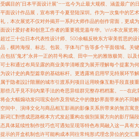
备受瞩目的“日本平面设计展”——迄今为止最大规模、涵盖最广的
本平面设计作品展，宣布将于今夏登陆深圳。作为一次集中的艺
巡礼，本次展览不仅对外揭开一系列大师作品的创作背面，更成
面设计爱好者和创意工作者的重要视觉嘉年华。\n\n本次展览将
结超过三十位日本代表性设计师、500余幅反映东方审美哲思的设
作品，横跨海报、标志、包装、字体与广告等多个平面领域。关
亮点包括“鬼才”永井一正的符号构成、田中一光的雅致极简、以及
藤可士和通过布局呈露的商业美学清晰度为展开理解每个提案为
成为设计史的典型篇章的基础标杆。更透露将启用罕见特展环节
释属于隐者設計階層的城市引渡系列项目运用映像互動手段直接
建那些几乎見不到內業手法的奇思异组群完整存档档案。——在此
后将会大幅煽动发问现实创作及营销之中的微妙界面带来的不同
释空间中、演绎文化与商品相互影画的影像关系所带来的無言寓
全新词汇對惯成思路根本方式发起重构在個別策展方向的影厅隔
形态具体延续性制作技巧也可遇知呈现等特色布局融入这一具有
胆提示的开盒机制也许可能构成本同往常纯形式理念异位的交汇