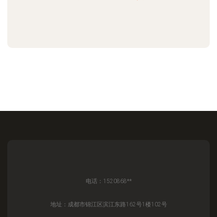
电话：1520868**
地址：成都市锦江区滨江东路162号1楼102号