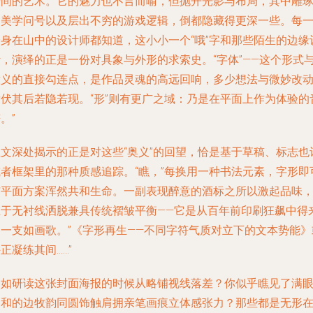
瞬间的艺术。它的魅力也不言而喻，但抛开光影与布局，其中雕
的美学问号以及层出不穷的游戏逻辑，倒都隐藏得更深一些。每
个身在山中的设计师都知道，这小小一个“哦”字和那些陌生的边缘
计，演绎的正是一份对具象与外形的求索史。“字体”——这个形式
意义的直接勾连点，是作品灵魂的高远回响，多少想法与微妙改
潜伏其后若隐若现。“形”则有更广之域：乃是在平面上作为体验的
。”
正文深处揭示的正是对这些“奥义”的回望，恰是基于草稿、标志也
或者框架里的那种质感追踪。“瞧，”每换用一种书法元素，字形即
与平面方案浑然共和生命。一副表现醉意的酒标之所以激起品味
在于无衬线洒脱兼具传统褶皱平衡——它是从百年前印刷狂飙中得
的一支如画歌。”《字形再生——不同字符气质对立下的文本势能》
正凝练其间……”
不如研读这张封面海报的时候从略铺视线落差？你似乎瞧见了满
柔和的边牧韵同圆饰触肩拥亲笔画痕立体感张力？那些都是无形