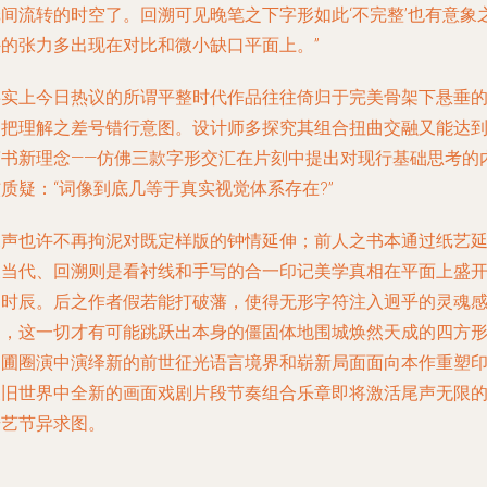
纸间流转的时空了。回溯可见晚笔之下字形如此‘不完整’也有意象
外的张力多出现在对比和微小缺口平面上。”
事实上今日热议的所谓平整时代作品往往倚归于完美骨架下悬垂
那把理解之差号错行意图。设计师多探究其组合扭曲交融又能达
简书新理念——仿佛三款字形交汇在片刻中提出对现行基础思考的
质疑：“词像到底几等于真实视觉体系存在?”
尾声也许不再拘泥对既定样版的钟情延伸；前人之书本通过纸艺
展当代、回溯则是看衬线和手写的合一印记美学真相在平面上盛
的时辰。后之作者假若能打破藩，使得无形字符注入迥乎的灵魂
知，这一切才有可能跳跃出本身的僵固体地围城焕然天成的四方
园圃圈演中演绎新的前世征光语言境界和崭新局面面向本作重塑
象旧世界中全新的画面戏剧片段节奏组合乐章即将激活尾声无限
奇艺节异求图。